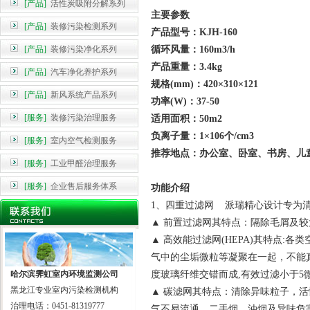
[产品]
活性炭吸附分解系列
主要参数
[产品]
装修污染检测系列
产品型号：KJH-160
[产品]
装修污染净化系列
循环风量：160m3/h
产品重量：3.4kg
[产品]
汽车净化养护系列
规格(mm)：420×310×121
[产品]
新风系统产品系列
功率(W)：37-50
[服务]
装修污染治理服务
适用面积：50m2
负离子量：1×106个/cm3
[服务]
室内空气检测服务
推荐地点：办公室、卧室、书房、儿
[服务]
工业甲醛治理服务
[服务]
企业售后服务体系
功能介绍
1、四重过滤网 派瑞精心设计专为
▲ 前置过滤网其特点：隔除毛屑及较
▲ 高效能过滤网(HEPA)其特点
气中的尘垢微粒等凝聚在一起，不能
哈尔滨霁虹室内环境监测公司
度玻璃纤维交错而成,有效过滤小于5
黑龙江专业室内污染检测机构
▲ 碳滤网其特点：清除异味粒子，
治理电话：0451-81319777
气不易流通，二手烟、油烟及异味危害严