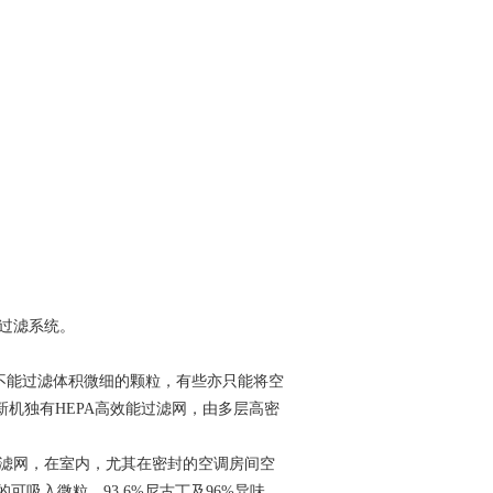
过滤系统。
并不能过滤体积微细的颗粒，有些亦只能将空
机独有HEPA高效能过滤网，由多层高密
过滤网，在室内，尤其在密封的空调房间空
可吸入微粒，93.6%尼古丁及96%异味。