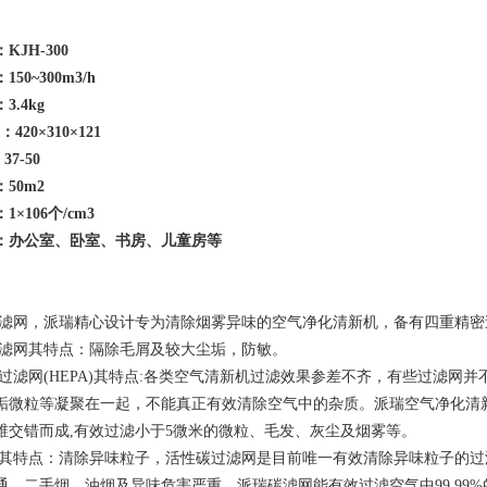
KJH-300
50~300m3/h
.4kg
：420×310×121
：37-50
50m2
×106个/cm3
：办公室、卧室、书房、儿童房等
滤网，派瑞精心设计专为清除烟雾异味的空气净化清新机，备有四重精密
过滤网其特点：隔除毛屑及较大尘垢，防敏。
能过滤网(HEPA)其特点:各类空气清新机过滤效果参差不齐，有些过滤网
垢微粒等凝聚在一起，不能真正有效清除空气中的杂质。派瑞空气净化清新
维交错而成,有效过滤小于5微米的微粒、毛发、灰尘及烟雾等。
网其特点：清除异味粒子，活性碳过滤网是目前唯一有效清除异味粒子的
通，二手烟、油烟及异味危害严重。派瑞碳滤网能有效过滤空气中99.99%的