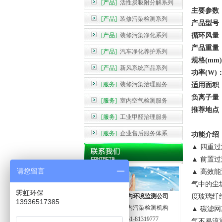
[产品]
活性炭吸附分解系列
主要参数
[产品]
装修污染检测系列
产品型号：
[产品]
装修污染净化系列
循环风量：1
产品重量：3
[产品]
汽车净化养护系列
规格(mm)
[产品]
新风系统产品系列
功率(W)
[服务]
装修污染治理服务
适用面积：
负离子量：1
[服务]
室内空气检测服务
推荐地点
[服务]
工业甲醛治理服务
[服务]
企业售后服务体系
功能介绍
▲
四重过
▲ 前置
请您留言
▲ 高效
气中的尘
霁虹环保
哈尔滨霁虹室内环境监测公司
度玻璃纤
13936517385
黑龙江专业室内污染检测机构
▲ 碳滤
治理电话：0451-81319777
气不易流