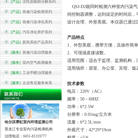
[产品]
活性炭吸附分解系列
QSJ-D2能同时检测六种室内污染
[产品]
装修污染检测系列
间控制器调整，达到设定的时间后，
[产品]
装修污染净化系列
设计合理、外形美观。本仪器已通过
[产品]
汽车净化养护系列
产品特点
[产品]
新风系统产品系列
1、外型美观，携带方便，且操作简
[服务]
装修污染治理服务
2、可现场直接读数。
适用范围：适合于监理、监测机构，
[服务]
室内空气检测服务
适用场所：居室、办公室、宾馆、饭
[服务]
工业甲醛治理服务
[服务]
企业售后服务体系
技术参数
电压：220V（AC）
频率：50－60HZ
功率：6*2.5W
分辨率：0.01mg/立方米
哈尔滨霁虹室内环境监测公司
流量：6*2.5L/min
黑龙江专业室内污染检测机构
外观尺寸：42*29*19cm
治理电话：0451-81319777
精度：±5％