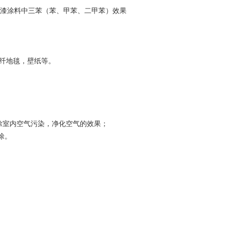
漆涂料中三苯（苯、甲苯、二甲苯）效果
纤地毯，壁纸等。
去除室内空气污染，净化空气的效果；
涂。