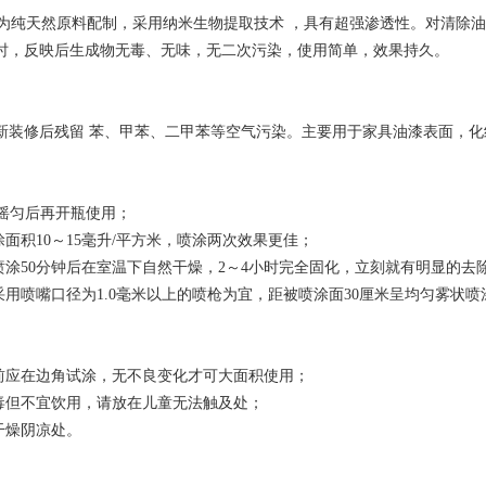
纯天然原料配制，采用纳米生物提取技术 ，具有超强渗透性。对清除油
时，反映后生成物无毒、无味，无二次污染，使用简单，效果持久。
新装修后残留 苯、甲苯、二甲苯等空气污染。主要用于家具油漆表面，化
品摇匀后再开瓶使用；
涂面积10～15毫升/平方米，喷涂两次效果更佳；
品喷涂50分钟后在室温下自然干燥，2～4小时完全固化，立刻就有明显的
时采用喷嘴口径为1.0毫米以上的喷枪为宜，距被喷涂面30厘米呈均匀雾状喷
涂前应在边角试涂，无不良变化才可大面积使用；
无毒但不宜饮用，请放在儿童无法触及处；
于干燥阴凉处。