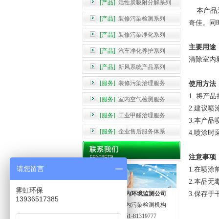
[产品]
活性炭吸附分解系列
本产品为
[产品]
装修污染检测系列
奇佳。同
[产品]
装修污染净化系列
主要用途
[产品]
汽车净化养护系列
清除室内
[产品]
新风系统产品系列
[服务]
装修污染治理服务
使用方法
1. 将产
[服务]
室内空气检测服务
2.建议喷
[服务]
工业甲醛治理服务
3.本产
[服务]
企业售后服务体系
4.喷涂
注意事项
请您留言
1.在喷
2.本品
霁虹环保
哈尔滨霁虹室内环境监测公司
3.保存
13936517385
黑龙江专业室内污染检测机构
治理电话：0451-81319777