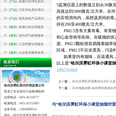
[产品]
装修污染净化系列
5监测仪器上的数值立刻从30微克
[产品]
汽车净化养护系列
高值达到1800微克/立方米。在
的宾馆房间内，虽然该房间的客人4
[产品]
新风系统产品系列
持在200至400微克/立方米。
[服务]
装修污染治理服务
PM2.5含有大量有毒、有害
[服务]
室内空气检测服务
和心血管病等疾病。在吸烟的状况
源。PM2.5颗粒很容易随着烟
[服务]
工业甲醛治理服务
区域，PM2.5不仅浓度高，污
[服务]
企业售后服务体系
如果室内有烟味，应该通风，
以上是“
哈尔滨霁虹环保小课堂
109274.html
上一篇：
哈尔滨霁虹环保教你认识什么是PM
哈尔滨霁虹室内环境监测公司
下一篇：
实木地板选购 如何辨别真假实
黑龙江专业室内污染检测机构
治理电话：0451-81319777
检测电话：0451-83153483
与“哈尔滨霁虹环保小课堂抽烟对室
业务手机：13845099314
地址：哈尔滨道里区霁虹街39号