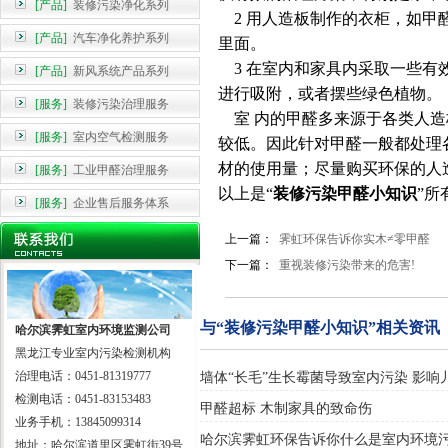
[产品]
装修污染净化系列
2 用人造板制作的衣柜，如甲
[产品]
汽车净化养护系列
里面。
3 在室内和家具内采取一些有
[产品]
新风系统产品系列
进行吸附，或者摆些绿色植物。
[服务]
装修污染治理服务
室 内的甲醛多来源于各类人造
[服务]
室内空气检测服务
较低。因此针对甲醛一般都处理
材的使用量；尽量购买环保的人
[服务]
工业甲醛治理服务
以上是“
装修污染甲醛小知识
”所
[服务]
企业售后服务体系
上一篇：
霁虹环保告诉你实木≠零甲醛
下一篇：
重视装修污染带来的危害!
与“装修污染甲醛小知识”相关资讯
哈尔滨霁虹室内环境监测公司
黑龙江专业室内污染检测机构
治理电话：0451-81319777
墙体“长毛”生长霉菌导致室内污染 影响
检测电话：0451-83153483
甲醛超标 木制家具的致命伤
业务手机：13845099314
哈尔滨霁虹环保告诉你什么是室内环境
地址：哈尔滨道里区霁虹街39号