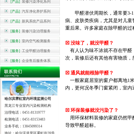
[产品]
装修污染净化系列
[产品]
汽车净化养护系列
甲醛潜伏周期长，通常要3
病、皮肤类疾病，尤其是对儿童
[产品]
新风系统产品系列
重后果。许多家庭在除甲醛的
[服务]
装修污染治理服务
[服务]
室内空气检测服务
☒
没味了，就没甲醛？
有人认为味不浓就不存在甲醛
[服务]
工业甲醛治理服务
次，装修后还有
其他有害物质
，
[服务]
企业售后服务体系
☒
通风就能根除甲醛？
一般家庭居室的窗户都离地1
内，更何况冬季门窗紧闭，室
哈尔滨霁虹室内环境监测公司
黑龙江专业室内污染检测机构
☒
环保装修就没污染了？
治理电话：0451-81319777
用环保材料装修的家庭仍然甲
检测电话：0451-83153483
导致甲醛超标。
业务手机：13845099314
地址：哈尔滨道里区霁虹街39号