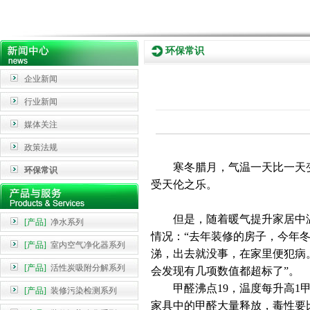
环保常识
企业新闻
行业新闻
媒体关注
政策法规
寒冬腊月，气温一天比一天
环保常识
受天伦之乐。
但是，随着暖气提升家居中
[产品]
净水系列
情况
：“
去年装修的房子，今年
[产品]
室内空气净化器系列
涕，出去就没事，在家里便犯病
[产品]
活性炭吸附分解系列
会发现有几项数值都超标了
”。
甲醛沸点19，温度每升高1
[产品]
装修污染检测系列
家具中的甲醛大量释放，毒性要