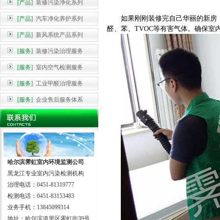
[产品]
装修污染净化系列
如果刚刚装修完自己华丽的新房
[产品]
汽车净化养护系列
醛、苯、TVOC等有害气体。确保室
[产品]
新风系统产品系列
[服务]
装修污染治理服务
[服务]
室内空气检测服务
[服务]
工业甲醛治理服务
[服务]
企业售后服务体系
哈尔滨霁虹室内环境监测公司
黑龙江专业室内污染检测机构
治理电话：0451-81319777
检测电话：0451-83153483
业务手机：13845099314
地址：哈尔滨道里区霁虹街39号