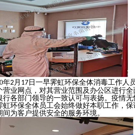
0
年
月
日一早霁虹环保全体消毒工作人
2
17
个营业网点，对其营业范围及办公区进行全
银行各部门领导的一致认可与表扬。疫情无
霁虹环保全体员工会始终做好本职工作，保
期间为客户提供安全的服务环境。