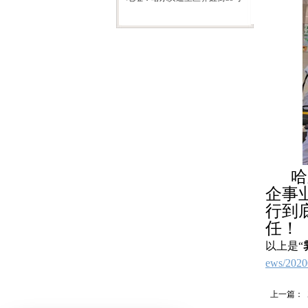
哈
企事
行到
任！
以上是“
ews/2020
上一篇：