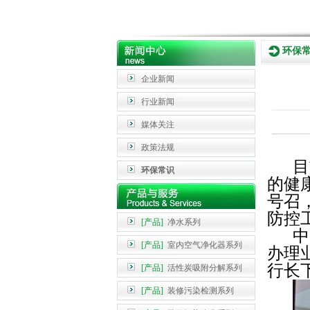
环保
企业新闻
行业新闻
媒体关注
政策法规
目
环保常识
的健
号召
防控
[产品]
净水系列
中
[产品]
室内空气净化器系列
办理
行长
[产品]
活性炭吸附分解系列
[产品]
装修污染检测系列