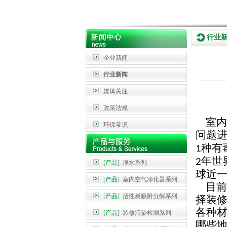
行业
企业新闻
行业新闻
媒体关注
政策法规
室内
环保常识
问题
种有
1
年世
2
[产品]
净水系列
球近
[产品]
室内空气净化器系列
目前
[产品]
活性炭吸附分解系列
择装
各种
[产品]
装修污染检测系列
哪些