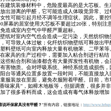
在建筑装修材料中，危险度最高的是大芯板。生
释放出游离的甲醛，它可能造成人体嗅觉异常、过
，女性可能引起月经不调等生理症状。因此，要控
00
屏幕的居室使用大芯板不要超过
张，特别注
20
以免造成室内空气中甲醛严重超标。
壁纸对室内空气也会造成一定污染，天然纺织物
原，可导致人体过敏；化纤纺织物壁纸可释放出甲
的塑料壁纸可向室内释放大量有机物苯、二甲苯等
在家具的生产过程中，需要加入粘合剂进行粘结
，这些粘合剂和油漆都含有大量挥发性有机物，会
些有害物质。会对呼吸系统、神经系统造成损伤，
、阳台等通风位置多放置一段时间，不能直接放入
儿童服装放在里面，避免衣服附着甲醛。目前，市
“香味家具”，如樟木地板等，但据调查，很多并
添加了很多香料而成，这会造成有毒气体释放增加
。
谁说环保家具没有甲醛？
”所有内容，链接地址：
http://www.hrbqs