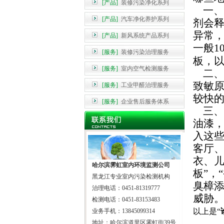
[产品]
装修污染净化系列
一、
[产品]
汽车净化养护系列
剂会
异常
[产品]
新风系统产品系列
一般
1
[服务]
装修污染治理服务
板，
[服务]
室内空气检测服务
二、
致敏
[服务]
工业甲醛治理服务
较快
[服务]
企业售后服务体系
三、
油漆
入这
客厅
衣、
哈尔滨霁虹室内环境监测公司
板”，
黑龙江专业室内污染检测机构
臭樟
治理电话：0451-81319777
威胁
检测电话：0451-83153483
以上是“
业务手机：13845099314
地址：哈尔滨道里区霁虹街39号