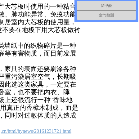
产大芯板时使用的一种粘合
除甲醛
敏、肺功能异常、免疫功能
空气检测
制居室内大芯板的使用量，
意不要在地板下用大芯板做衬
类墙纸中的织物碎片是一种
醛等有害物质，而目前发展
。
，家具的表面还要刷涂各种
严重污染居室空气，长期吸
因此选这类家具，一定要在
卧室，也不要把内衣、睡
场上还很流行一种
“香味地
非用真正的香樟木制成，而是
，同时对过敏体质的人造成
j.cn/html/hynews/20161231721.html