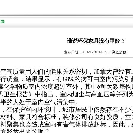
新闻
谁说环保家具没有甲醛？
发布日期：2016/12/31 14:14:31
浏览次数：
空气质量用人们的健康关系密切，加拿大曾经有
进行调查，结果显示，有
68%
的病可由室内污染引
毒化学物质室内浓度超过室外，其中
种为致癌物
6
界卫生报告》中指出，室内烟尘与高血压等并列
一半的人处于室内空气污染中。
，在保护室内环境时，城市居民中依然存在不少
修材料、家具符合标准，装修公司有良好资质，室
材料聚集也会造成室内有害气体排放超标，因此，
地方释放出来的呢？