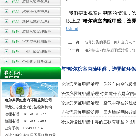
[产品]
装修污染净化系列
[产品]
汽车净化养护系列
我们要重视室内甲醛的情况，选
以上是“
哈尔滨室内除甲醛，选
[产品]
新风系统产品系列
9.html
[服务]
装修污染治理服务
[服务]
室内空气检测服务
上一篇：
装修污染的误区，你知道几点？
下一篇：
哈尔滨室内装修后甲醛治理，信
[服务]
工业甲醛治理服务
[服务]
企业售后服务体系
与“哈尔滨室内除甲醛，选霁虹环保
哈尔滨霁虹甲醛治理：你的车内空气质
哈尔滨霁虹甲醛治理:你知道什么是室内
哈尔滨霁虹室内环境监测公司
哈尔滨霁虹甲醛治理：空气中存在的过
黑龙江专业室内污染检测机构
哈尔滨霁虹甲醛治理：国内地板甲醛超
治理电话：0451-81319777
检测电话：0451-83153483
哈尔滨慢性甲醛中毒的症状有哪些？除
业务手机：13845099314
地址：哈尔滨道里区霁虹街39号