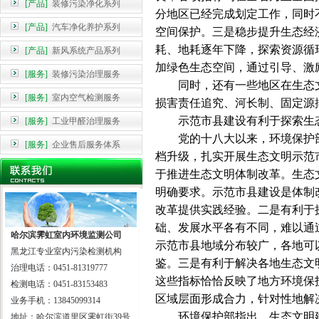
[产品]
装修污染净化系列
分地区已经完成划定工作，同时
[产品]
汽车净化养护系列
空间保护。三是稳步提升生态经
耗、地耗逐年下降，探索资源循
[产品]
新风系统产品系列
加绿色生态空间，通过引导、激
[服务]
装修污染治理服务
同时，还有一些地区在生态文
[服务]
室内空气检测服务
损害责任追究、河长制、固定源
示范市县建设有利于探索生态
[服务]
工业甲醛治理服务
党的十八大以来，环境保护部
[服务]
企业售后服务体系
档升级，扎实开展生态文明示范
于推进生态文明体制改革。生态
明确要求。示范市县建设是体制
改革提供实践经验。二是有利于
础、发展水平各有不同，难以通
哈尔滨霁虹室内环境监测公司
示范市县地域分布较广，各地可
黑龙江专业室内污染检测机构
鉴。三是有利于解决各地生态文
治理电话：0451-81319777
这些指标恰恰反映了地方环境保
检测电话：0451-83153483
区域层面形成合力，针对性地解
业务手机：13845099314
环境保护部指出，生态文明建
地址：哈尔滨道里区霁虹街39号