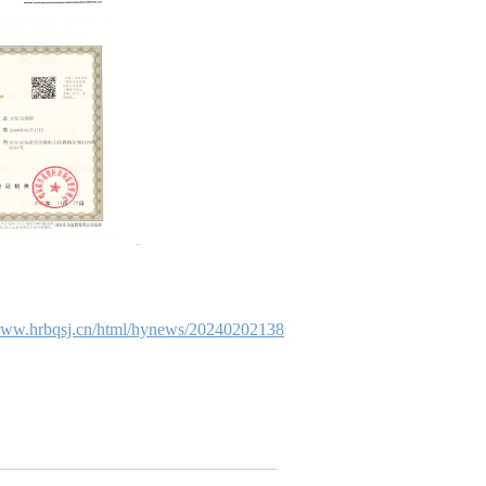
/www.hrbqsj.cn/html/hynews/20240202138