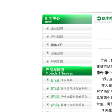
媒体
企业新闻
行业新闻
媒体关注
政策法规
导读：刚
环保常识
建材市场
原告
:家
“我以前
[产品]
净水系列
昨天在法
[产品]
室内空气净化器系列
买了两组
[产品]
活性炭吸附分解系列
风近两个
常低，可
[产品]
装修污染检测系列
李先生(