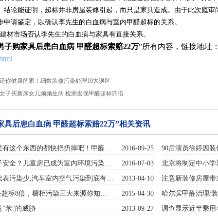
。结论能证明，超标并非房屋装修引起，而只是家具造成。由于此次庭审
步申请鉴定，以确认李先生的白血病与室内甲醛超标的关系。
材市场否认李先生的白血病与家具有直接关系。
男子购家具后患白血病 甲醛超标索赔22万
”所有内容，链接地址
html
还你健康的家！细数装修污染处理10大误区
女子买新床女儿频频生病 检测发现甲醛超标四倍
家具后患白血病 甲醛超标索赔22万”相关资讯
里有这个东西的都快把扔掉吧！甲醛…
2016-09-25
90后演员徐婷因
子安全？儿童房已成为室内环境污染…
2016-07-03
北京将制定中小学
代表污染少,汽车室内空气污染到底有…
2013-04-10
注意新装修房屋带
醛超标8倍，橱柜污染三大来源你知…
2015-04-30
哈尔滨甲醛治理/
"苯"的威胁
2013-09-27
调查显示近半乘用