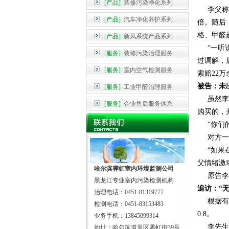
[产品]
装修污染净化系列
李父称，
[产品]
汽车净化养护系列
倍。随后
格、甲醛
[产品]
新风系统产品系列
“一听说
[服务]
装修污染治理服务
过调解，
[服务]
室内空气检测服务
索赔22万
被告
：未
[服务]
工业甲醛治理服务
虽然李先
[服务]
企业售后服务体系
购买的，
“你们的
对方一开
“如果在
父情绪激
哈尔滨霁虹室内环境监测公司
原告李先
黑龙江专业室内污染检测机构
追访
：“
治理电话：0451-81319777
根据有关
检测电话：0451-83153483
0.8。
业务手机：13845099314
李先生的
地址：哈尔滨道里区霁虹街39号