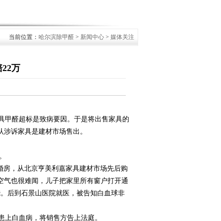
当前位置：
哈尔滨除甲醛
>
新闻中心
>
媒体关注
22万
具甲醛超标是致病要因。于是将出售家具的
认涉诉家具是建材市场售出。
。
的婚房，从北京亨美利嘉家具建材市场先后购
空气也很难闻，儿子把家里所有窗户打开通
烧。后到石景山医院就医，被告知白血球非
患上白血病，将销售方告上法庭。