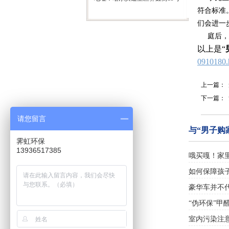
符合标准
们会进一
庭后，建
以上是“
0910180.
上一篇：
下一篇：
请您留言
与“男子购
霁虹环保
13936517385
哦买嘎！家
如何保障孩
豪华车并不
“伪环保”甲
室内污染注意