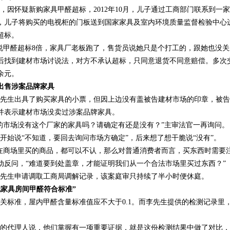
因怀疑新购家具甲醛超标，2012年10月，儿子通过工商部门联系到一
，儿子将购买的电视柜的门板送到国家家具及室内环境质量监督检验中心
超标。
甲醛超标8倍，家具厂老板跑了，售货员说她只是个打工的，跟她也没关
后找到建材市场讨说法，对方不承认超标，只同意退货不同意赔偿。多次
余元。
出售涉案品牌家具
生出具了购买家具的小票，但因上边没有盖被告建材市场的印章，被告
并表示建材市场没卖过涉案品牌家具。
市场没有这个厂家的家具吗？请确定有还是没有？”主审法官一再询问。
始说“不知道，要回去询问市场方确定”，后来想了想干脆说“没有”。
商场里买的商品，都可以不认，那么对普通消费者而言，买东西时需要注
动反问，“难道要到处盖章，才能证明我们从一个合法市场里买过东西？”
生申请调取工商局调解记录，该案庭审只持续了半小时便休庭。
无家具房间甲醛符合标准”
标准，屋内甲醛含量标准值应不大于0.1。而李先生提供的检测记录里，
代理人说，他们掌握有一项重要证据，就是这份检测结果中做了对比，