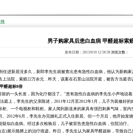
关注
男子购家具后患白血病 甲醛超标索赔
发布日期：2013/9/10 12:58:58
浏览次数：
住进新居没多久，新郎李先生就被查出患有急性白血病，他认为新购家
告上法院，索赔22万余元…
昨天，该案在石景山法院开庭，被告方当庭否
中甲醛超标8倍
留的一头长发，因为化疗都没了。”患有急性白血病的李先生小声地说着
庭上，李先生的父亲陈述，2011年12月至2012年1月，儿子为装修好
吊柜、一个电视柜和鞋柜。家人闻到新送来的家具有强烈刺鼻气味，室内
月。2012年6月，李先生办完婚礼正式入住新居。但一个月后，他开始发
能疑似白血病。经过多次检验后，儿子被宣告患急性白血病，住院治疗。
左)展示胳膊上的治疗痕迹。昨日，李先生认为家具甲醛超标，导致自己