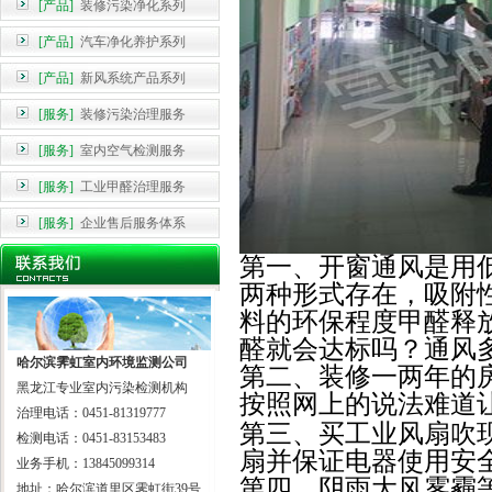
[产品]
装修污染净化系列
[产品]
汽车净化养护系列
[产品]
新风系统产品系列
[服务]
装修污染治理服务
[服务]
室内空气检测服务
[服务]
工业甲醛治理服务
[服务]
企业售后服务体系
第一、
开窗通风是用
两种形式存在，吸附
料的环保程度甲醛释
醛就会达标吗？通风
哈尔滨霁虹室内环境监测公司
第二、
装修一两年的
黑龙江专业室内污染检测机构
按照网上的说法难道
治理电话：0451-81319777
第三、
买工业风扇吹
检测电话：0451-83153483
扇并保证电器使用安
业务手机：13845099314
第四、
阴雨大风雾霾
地址：哈尔滨道里区霁虹街39号