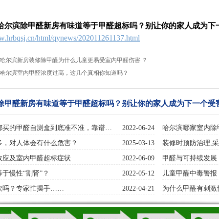
哈尔滨除甲醛新房有味道等于甲醛超标吗？别让你的家人成为下
ww.hrbqsj.cn/html/qynews/202011261137.html
哈尔滨新房装修除甲醛为什么儿童更易受室内甲醛伤害 ？
哈尔滨室内甲醛浓度过高，这几个真相你知道吗？
除甲醛新房有味道等于甲醛超标吗？别让你的家人成为下一个受
都买的甲醛自测盒到底准不准，靠谱…
2022-06-24
哈尔滨哪家室内除
多，对人体会有什么危害？
2025-03-13
装修时预防治理,
效应及室内甲醛超标症状
2022-06-09
甲醛与可持续发展
于慢性“割肾”？
2022-05-12
儿童甲醛中毒警报
饮吗？专家忙摆手……
2022-04-21
为什么甲醛有刺激