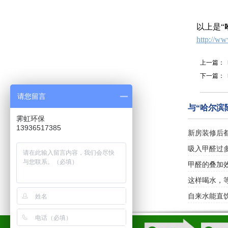
以上是“
http://w
上一篇：
下一篇：
请您留言
与“哈尔滨
霁虹环保
13936517385
新房装修后
吸入甲醛过
甲醛的叠加
这样喝水，等
自来水能直