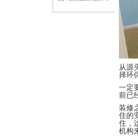
从源
择环
一定
前已
装修
住的
住，
机构