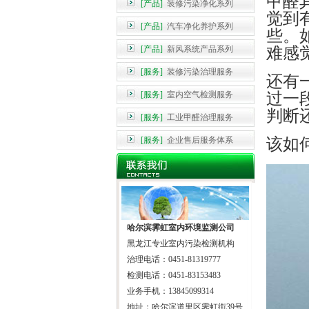
甲醛
[产品]
装修污染净化系列
觉到
[产品]
汽车净化养护系列
些。
[产品]
新风系统产品系列
难感
[服务]
装修污染治理服务
还有
[服务]
室内空气检测服务
过一
判断
[服务]
工业甲醛治理服务
[服务]
企业售后服务体系
该如
哈尔滨霁虹室内环境监测公司
黑龙江专业室内污染检测机构
治理电话：0451-81319777
检测电话：0451-83153483
业务手机：13845099314
地址：哈尔滨道里区霁虹街39号