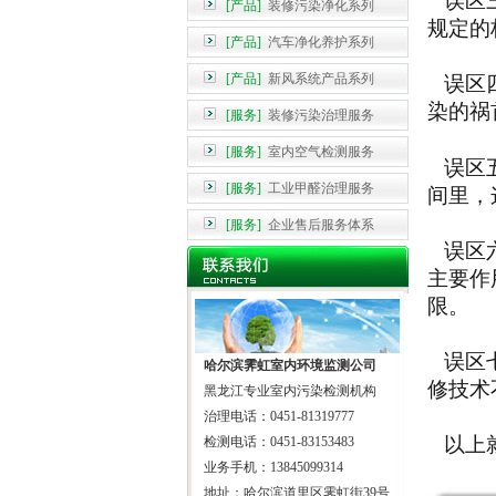
误区
[产品]
装修污染净化系列
规定的
[产品]
汽车净化养护系列
[产品]
新风系统产品系列
误区
染的祸
[服务]
装修污染治理服务
[服务]
室内空气检测服务
误区
[服务]
工业甲醛治理服务
间里，
[服务]
企业售后服务体系
误区
主要作
限。
误区
哈尔滨霁虹室内环境监测公司
修技术
黑龙江专业室内污染检测机构
治理电话：0451-81319777
以上就
检测电话：0451-83153483
业务手机：13845099314
地址：哈尔滨道里区霁虹街39号