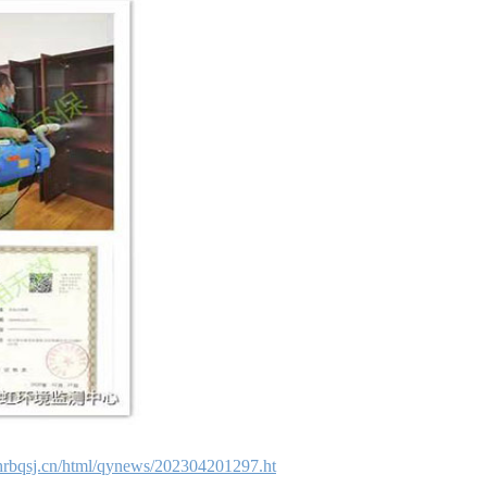
hrbqsj.cn/html/qynews/202304201297.ht