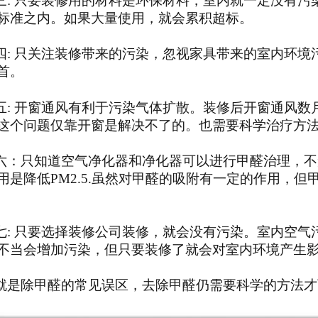
三
:
只要装修用的材料是环保材料，室内就一定没有污
标准之内。如果大量使用，就会累积超标。
四
:
只关注装修带来的污染，忽视家具带来的室内环境
首。
五
:
开窗通风有利于污染气体扩散。装修后开窗通风数
这个问题仅靠开窗是解决不了的。也需要科学治疗方
六：
只知道空气净化器和净化器可以进行
甲醛治理
，不
用是降低
PM2.5.虽然对甲醛的吸附有一定的作用，但
七
:
只要选择装修公司装修，就会没有污染。室内空气
不当会增加污染，但只要装修了就会对室内环境产生
是除甲醛的常见误区
，去除甲醛仍需要科学
的
方法才