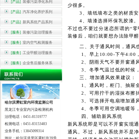
[产品]
装修污染净化系列
少很多。
[产品]
汽车净化养护系列
3、
墙纸墙布之类的材质安
4、
墙漆选择
环保乳胶漆
。
[产品]
新风系统产品系列
不过也不要过分迷恋所谓的
“
零
[服务]
装修污染治理服务
装修后，咱们就要想办法除甲
[服务]
室内空气检测服务
二、
关于通风时间
，
通风
[服务]
工业甲醛治理服务
1、
早上
10:00-下午4:00
2、
阴雨天气不要开窗通
[服务]
企业售后服务体系
3、
冬季气温过低的时候
三、
增加通风效果
建议：
1、
通风时，
柜门、抽屉
2、
可用
拧干的湿抹布擦
3、
可选择
开电扇
增加通
哈尔滨霁虹室内环境监测公司
4、
冬季可用
空调地暖
等
黑龙江专业室内污染检测机构
四、辅助新风系统
治理电话：0451-81319777
检测电话：0451-83153483
新风系统即是可以不开窗实现
业务手机：13845099314
通风。不过，新风系统并不是
地址：哈尔滨道里区霁虹街39号