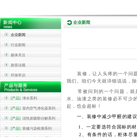
企业新闻
企业新闻
行业新闻
媒体关注
政策法规
装修，让人头疼的一个问题，
环保常识
我们。咱们今天就详细说说，
常
被问到的一个问题，就
[产品]
净水系列
水、油漆之类的装修必不可少
起，也会超标！
[产品]
室内空气净化器系列
一、
装修中减少甲醛的建
[产品]
活性炭吸附分解系列
1、
一定要选符合
国标
的材
[产品]
装修污染检测系列
2、
有条件的话，柜体
尽