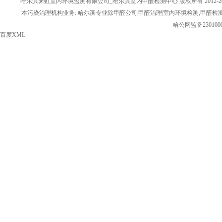
哈尔滨霁虹室内环境监测有限公司_哈尔滨室内甲醛检测中心 版权所有 2012-20
本污染治理机构业务: 哈尔滨专业除甲醛公司|甲醛治理|室内环境检测,甲醛检
哈公网监备2301000
百度XML