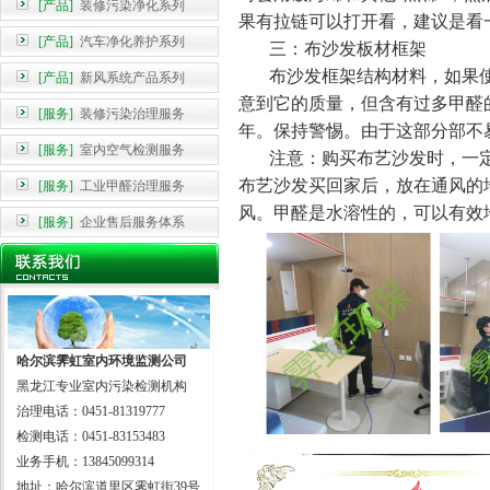
[产品]
装修污染净化系列
果有拉链可以打开看，
建议
是看
[产品]
汽车净化养护系列
三：布沙发板材框架
布沙发框架结构材料，如果使
[产品]
新风系统产品系列
意到它的质量，但含有过多甲醛
[服务]
装修污染治理服务
年。保持警惕。由于这部分部不
[服务]
室内空气检测服务
注意：购买布艺沙发时，一定
布艺沙发买回家后，放在通风的
[服务]
工业甲醛治理服务
风。甲醛是水溶性的，可以有效
[服务]
企业售后服务体系
哈尔滨霁虹室内环境监测公司
黑龙江专业室内污染检测机构
治理电话：0451-81319777
检测电话：0451-83153483
业务手机：13845099314
地址：哈尔滨道里区霁虹街39号