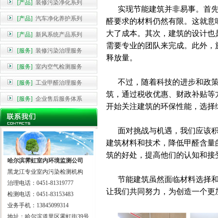
[产品]
装修污染净化系列
实现节能建筑并非易事。首先
[产品]
汽车净化养护系列
醛要求的材料仍然有限。这就意
大了成本。其次，建筑的设计也
[产品]
新风系统产品系列
需要专业的团队来完成。此外，
[服务]
装修污染治理服务
释放量。
[服务]
室内空气检测服务
不过，随着科技的进步和政策
[服务]
工业甲醛治理服务
筑，通过税收优惠、财政补贴等
[服务]
企业售后服务体系
开始关注建筑的环保性能，选择
面对挑战与机遇，我们应该积
建筑材料和技术，降低甲醛含量
筑的好处，提高他们的认知和接
哈尔滨霁虹室内环境监测公司
黑龙江专业室内污染检测机构
节能建筑虽然面临材料选择和
治理电话：0451-81319777
让我们共同努力，为创造一个更
检测电话：0451-83153483
业务手机：13845099314
地址：哈尔滨道里区霁虹街39号