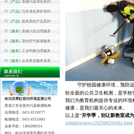
[产品]
装修污染净化系列
[产品]
汽车净化养护系列
[产品]
新风系统产品系列
[服务]
装修污染治理服务
[服务]
室内空气检测服务
[服务]
工业甲醛治理服务
[服务]
企业售后服务体系
守护校园健康环境，预防
轮全面的公共卫生检测，是学校
哈尔滨霁虹室内环境监测公司
我们为教育机构提供专业的环境
黑龙江专业室内污染检测机构
健康，是我们最关心的未来。
治理电话：0451-81319777
以上是“
开学季，别让新教室成为
检测电话：0451-83153483
n/html/qynews/202508291661.html
业务手机：13845099314
地址：哈尔滨道里区霁虹街39号