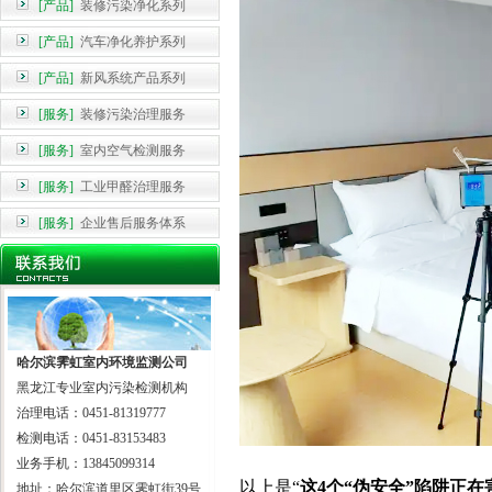
[产品]
装修污染净化系列
[产品]
汽车净化养护系列
[产品]
新风系统产品系列
[服务]
装修污染治理服务
[服务]
室内空气检测服务
[服务]
工业甲醛治理服务
[服务]
企业售后服务体系
哈尔滨霁虹室内环境监测公司
黑龙江专业室内污染检测机构
治理电话：0451-81319777
检测电话：0451-83153483
业务手机：13845099314
以上是“
这4个“伪安全”陷阱正在
地址：哈尔滨道里区霁虹街39号