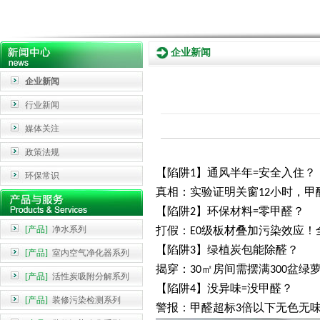
企业新闻
企业新闻
行业新闻
媒体关注
政策法规
【陷阱
】通风半年
安全入住？
1
=
环保常识
真相：实验证明关窗
小时，甲
12
【陷阱
】环保材料
零甲醛？
2
=
[产品]
净水系列
打假：
级板材叠加污染效应！
E0
【陷阱
】绿植炭包能除醛？
3
[产品]
室内空气净化器系列
揭穿：
㎡房间需摆满
盆绿
30
300
[产品]
活性炭吸附分解系列
【陷阱
】没异味
没甲醛？
4
=
[产品]
装修污染检测系列
警报：甲醛超标
倍以下无色无
3