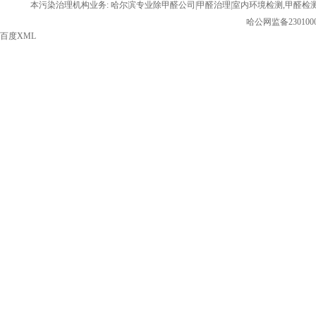
本污染治理机构业务: 哈尔滨专业除甲醛公司|甲醛治理|室内环境检测,甲醛检
哈公网监备2301000
百度XML