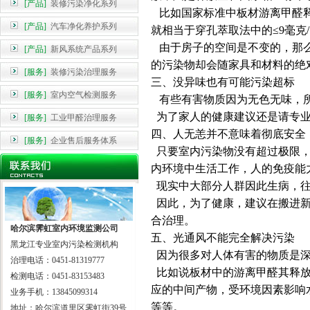
[产品]
装修污染净化系列
比如国家标准中板材游离甲醛释放
[产品]
汽车净化养护系列
就相当于穿孔萃取法中的≤9毫克/
由于房子的空间是不变的，那么
[产品]
新风系统产品系列
的污染物却会随家具和材料的绝
[服务]
装修污染治理服务
三、没异味也有可能污染超标
[服务]
室内空气检测服务
有些有害物质因为无色无味，所
为了家人的健康建议还是请专业
[服务]
工业甲醛治理服务
四、人无恙并不意味着彻底安全
[服务]
企业售后服务体系
只要室内污染物没有超过极限，
内环境中生活工作，人的免疫能
现实中大部分人群因此生病，往
因此，为了健康，建议在搬进新
合治理。
哈尔滨霁虹室内环境监测公司
五、光通风不能完全解决污染
黑龙江专业室内污染检测机构
因为很多对人体有害的物质是深
治理电话：0451-81319777
比如说板材中的游离甲醛其释放
检测电话：0451-83153483
应的中间产物，受环境因素影响
业务手机：13845099314
等等。
地址：哈尔滨道里区霁虹街39号