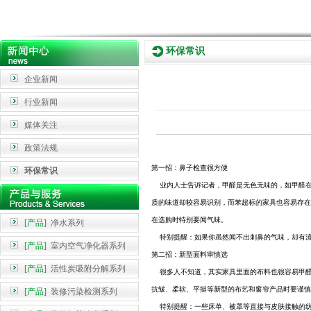
环保常识
企业新闻
行业新闻
媒体关注
政策法规
第一招：鼻子检查很方便
环保常识
业内人士告诉记者，甲醛是无色无味的，如甲醛在
质的味道却较容易识别，而苯超标的家具也容易存在
在选购时特别要闻气味。
[产品]
净水系列
特别提醒：如果你虽然闻不出刺鼻的气味，却有流
[产品]
室内空气净化器系列
第二招：新型面料审慎选
[产品]
活性炭吸附分解系列
很多人不知道，其实家具里面的布料也很容易甲醛
抗皱
、柔软、平挺等新型的布艺和窗帘产品时要谨慎
[产品]
装修污染检测系列
特别提醒：一些床单、被罩等直接与皮肤接触的纺