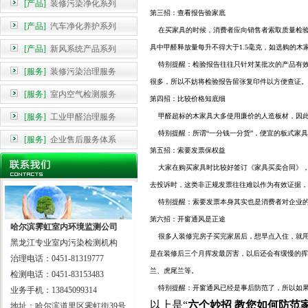
[产品]
装修污染净化系列
第三招：查看报告验家底
[产品]
汽车净化养护系列
在买家具的时候，消费者应向销售者索取质量检验
具中
甲醛释放量每升不得大于1.5毫克，如选购的木
[产品]
新风系统产品系列
特别提醒：检验报告往往只针对某批次的产品有效
[服务]
装修污染治理服务
很多
，所以不妨将检验报告留张复印件以方便查证。
[服务]
室内空气检测服务
第四招：比较价格知底细
[服务]
工业甲醛治理服务
甲醛超标的木家具大多使用廉价的人造板材，因此
特别提醒：所谓“一分钱一分货”，便宜的板式家具
[服务]
企业售后服务体系
第五招：索要发票保权益
大家在购买家具时比较好签订《家具买卖合同》，
去投诉
时，这类非正规发票往往难以作为有效证据，
特别提醒：索要发票本身其实也是消费者对企业的
第六招：开窗通风是正途
哈尔滨霁虹室内环境监测公司
很多人装修完房子买完家居后，想早点入住，就用
黑龙江专业室内污染检测机构
是在
装修后三个月挥发最厉害，以后还会有缓慢的挥
治理电话：0451-81319777
兰、虎尾
兰等。
检测电话：0451-83153483
特别提醒：开窗通风已经是事后防范了，所以如果
业务手机：13845099314
以上是“
六个妙招 教您如何防范
地址：哈尔滨道里区霁虹街39号