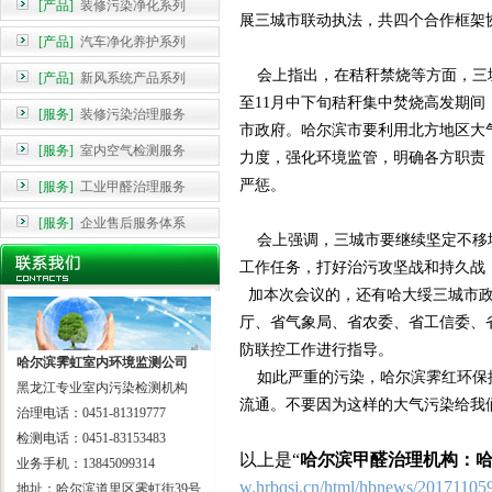
[产品]
装修污染净化系列
展三城市联动执法，共四个合作框架
[产品]
汽车净化养护系列
会上指出，在秸秆禁烧等方面，三城
[产品]
新风系统产品系列
至11月中下旬秸秆集中焚烧高发期
[服务]
装修污染治理服务
市政府。哈尔滨市要利用北方地区大
[服务]
室内空气检测服务
力度，强化环境监管，明确各方职责
严惩。
[服务]
工业甲醛治理服务
[服务]
企业售后服务体系
会上强调，三城市要继续坚定不移地
工作任务，打好治污攻坚战和持久战
加本次会议的，还有哈大绥三城市政
厅、省气象局、省农委、省工信委、
防联控工作进行指导。
哈尔滨霁虹室内环境监测公司
如此严重的污染，哈尔滨霁红环保提
黑龙江专业室内污染检测机构
流通。不要因为这样的大气污染给我
治理电话：0451-81319777
检测电话：0451-83153483
以上是“
哈尔滨甲醛治理机构：
业务手机：13845099314
w.hrbqsj.cn/html/hbnews/20171105
地址：哈尔滨道里区霁虹街39号