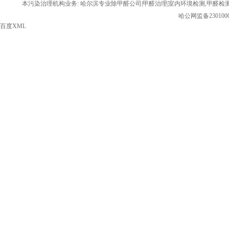
本污染治理机构业务: 哈尔滨专业除甲醛公司|甲醛治理|室内环境检测,甲醛检
哈公网监备2301000
百度XML