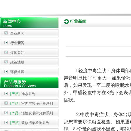
行业新闻
企业新闻
行业新闻
媒体关注
政策法规
1.轻度中毒症状：身体局部感
环保常识
声音明显比平时更大，如果恰巧
后，如果发现一至二度的喉咙水
外，甲醛轻度中毒在X光下会表
[产品]
净水系列
症状。
[产品]
室内空气净化器系列
[产品]
活性炭吸附分解系列
2.中度中毒症状：身体出现
那您需要尽快就医检查。如果通
[产品]
装修污染检测系列
现一些分散的点状小黑点，那说