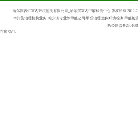
哈尔滨霁虹室内环境监测有限公司_哈尔滨室内甲醛检测中心 版权所有 2012-20
本污染治理机构业务: 哈尔滨专业除甲醛公司|甲醛治理|室内环境检测,甲醛检
哈公网监备2301000
百度XML