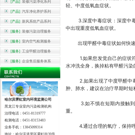
[产品]
装修污染净化系列
轻、中度低氧血症状。
[产品]
汽车净化养护系列
3.深度中毒症状：深度中毒
[产品]
新风系统产品系列
中出现重度低氧血症状。
[服务]
装修污染治理服务
[服务]
室内空气检测服务
出现甲醛中毒症状如何快速
[服务]
工业甲醛治理服务
1.如果您发觉自己的症状符
[服务]
企业售后服务体系
水冲洗全身，换掉粘有甲醛污染
2.如果出现了中度甲醛中毒的
肿、肺水，建议在治疗早期时短
哈尔滨霁虹室内环境监测公司
3.如不慎在短期内接触到大
黑龙江专业室内污染检测机构
重。
治理电话：0451-81319777
检测电话：0451-83153483
4.通过合理的氧疗，保持呼
业务手机：13845099314
地址：哈尔滨道里区霁虹街39号