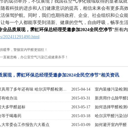
的成功举办，不仅展现了我国在空气净化领域取得的显著成就
。随着科技的进步和人们健康意识的提高，相信未来会有更多高
生活保驾护航。同时，我们也期待政府、企业、社会组织和公众
，让每一个人都能享受到清新、健康的空气，自由呼吸，畅享生
专业品质展现，霁虹环保总经理受邀参加2024全民空净节
”所有
s/202411291490.html
供暖季，警惕室内甲醛更猖狂！
一直被忽略，办公室空气污染已成健康杀手！
质展现，霁虹环保总经理受邀参加2024全民空净节”相关资讯
家具用了多年还有味 哈尔滨甲醛检测…
2015-04-14
室内装修污染检测
醛有啥办法
2015-03-31
新房用什么除甲醛
房大多甲醛超标
2013-05-17
如何选择甲醛检测
染等于喝毒药
2015-03-18
哈尔滨甲醛污染治
国人大常委会工作报告六大看点
2015-03-09
如何避开室内甲醛