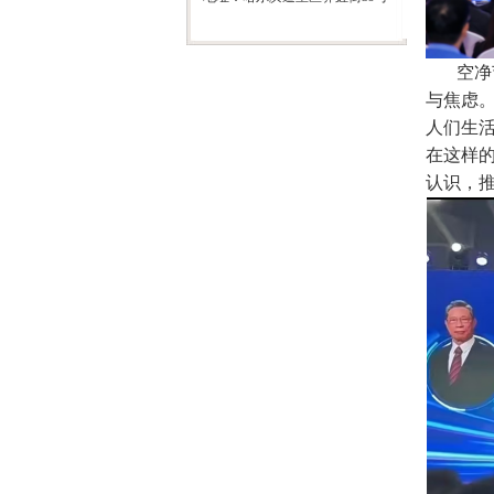
空净节
与焦虑
人们生
在这样
认识，