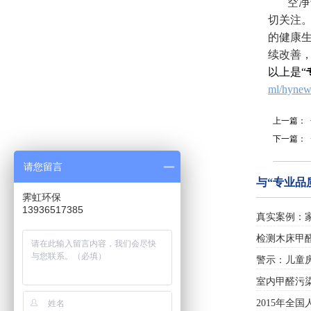
空净节
切关注
的健康
续改善
以上是“
ml/hynew
上一篇：
下一篇：
请您留言
与“专业品
霁虹环保
13936517385
真实案例：
检测木床甲
警示：儿童
室内甲醛污
2015年全