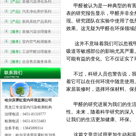
[产品]
装修污染净化系列
甲醛被认为是一种典型的有害
[产品]
汽车净化养护系列
表的研究报告显示，甲醛并非全
现。研究团队在实验中使用了低
[产品]
新风系统产品系列
效果。这无疑为甲醛在环保领域
[服务]
装修污染治理服务
[服务]
室内空气检测服务
这并不意味着我们可以忽视甲
吸道等敏感部位的影响尤其严重
[服务]
工业甲醛治理服务
可能有益的变化。它不仅证实了
[服务]
企业售后服务体系
不过，科研人员也警告说，我
着它可以在任何环境中随意使用
家居装修时，选择环保材料、保
哈尔滨霁虹室内环境监测公司
甲醛的研究进展为我们的生活
黑龙江专业室内污染检测机构
性。未来，随着科学研究的深入
治理电话：0451-81319777
让我们的生活更加健康、环保。
检测电话：0451-83153483
业务手机：13845099314
这篇文章尝试用更加生动和富
地址：哈尔滨道里区霁虹街39号