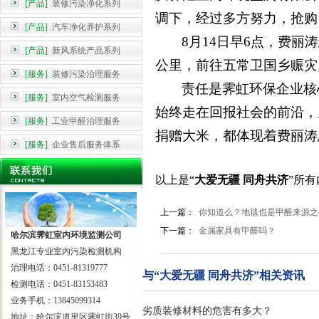
[产品]
装修污染净化系列
调下，经过多方努力，抢购
[产品]
汽车净化养护系列
8月14日早6点，费丽
[产品]
新风系统产品系列
公里，前往五常卫国乡赈灾
[服务]
装修污染治理服务
责任是霁虹环保企业核
[服务]
室内空气检测服务
始终走在回报社会的前沿，
[服务]
工业甲醛治理服务
捐赠大米，都体现着费丽涛
[服务]
企业售后服务体系
以上是“
大爱无疆 同舟共济
”所
上一篇：
你知道么？地毯也是甲醛来源之
下一篇：
金属家具有甲醛吗？
哈尔滨霁虹室内环境监测公司
黑龙江专业室内污染检测机构
治理电话：0451-81319777
与“大爱无疆 同舟共济”相关资讯
检测电话：0451-83153483
业务手机：13845099314
劣质装修材料的危害有多大？
地址：哈尔滨道里区霁虹街39号